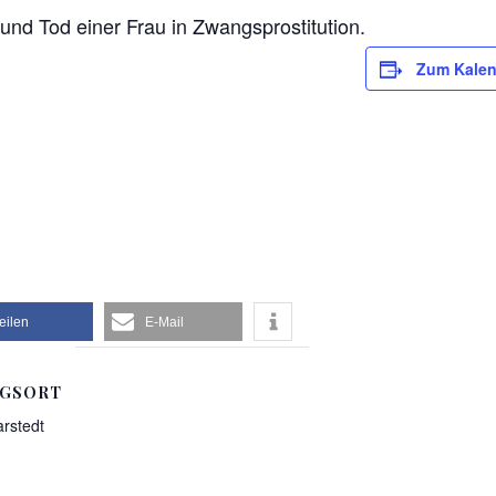
nd Tod einer Frau in Zwangsprostitution.
Zum Kalen
teilen
E-Mail
NGSORT
arstedt