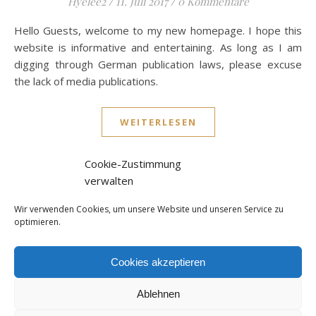
Hyelee2
/
11. Juli 2017
/
0 Kommentare
Hello Guests, welcome to my new homepage. I hope this
website is informative and entertaining. As long as I am
digging through German publication laws, please excuse
the lack of media publications.
WEITERLESEN
Cookie-Zustimmung
verwalten
Wir verwenden Cookies, um unsere Website und unseren Service zu
optimieren.
Cookies akzeptieren
Hyelee Clara Chang
Datenschutzerklärung
Cookie-Richtlinie (EU)
Ablehnen
Impressum